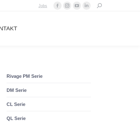
Search:
Jobs
Facebook
Instagram
YouTube
Linkedin
page
page
page
page
opens
opens
opens
opens
NTAKT
in
in
in
in
new
new
new
new
window
window
window
window
Rivage PM Serie
DM Serie
CL Serie
QL Serie