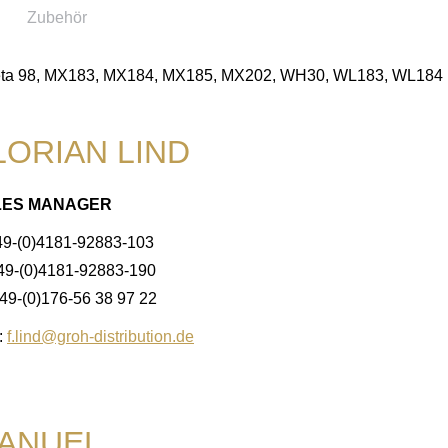
Zubehör
Beta 98, MX183, MX184, MX185, MX202, WH30, WL183, WL184 
LORIAN LIND
LES MANAGER
49-(0)4181-92883-103
+49-(0)4181-92883-190
49-(0)176-56 38 97 22
:
f.lind@groh-distribution.de
ANUEL