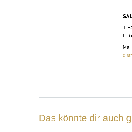
SA
T: +
F: 
Mail
dist
Das könnte dir auch g