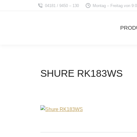
04181 / 9450 – 130
Montag – Freitag von 9:0
PROD
SHURE RK183WS