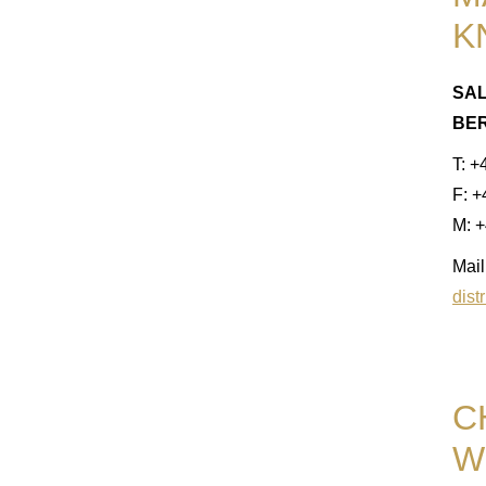
K
SAL
BER
T: +
F: 
M: +
Mail
dist
C
W