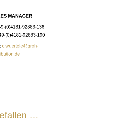
LES MANAGER
49-(0)4181-92883-136
+49-(0)4181-92883-190
:
c.wuertele@groh-
ribution.de
efallen …