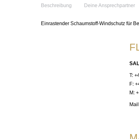
Beschreibung
Deine Ansprechpartner
Einrastender Schaumstoff-Windschutz für 
F
SA
T: +
F: 
M: +
Mail
M