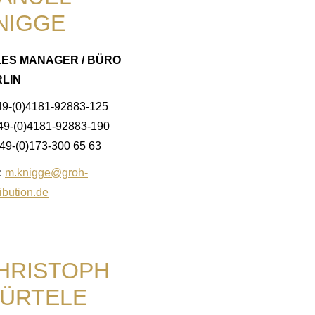
NIGGE
ES MANAGER / BÜRO
LIN
49-(0)4181-92883-125
+49-(0)4181-92883-190
49-(0)173-300 65 63
:
m.knigge@groh-
ribution.de
HRISTOPH
ÜRTELE