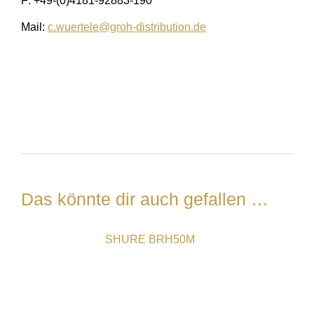
F: +49-(0)4181-92883-190
Mail:
c.wuertele@groh-distribution.de
Das könnte dir auch gefallen …
SHURE BRH50M