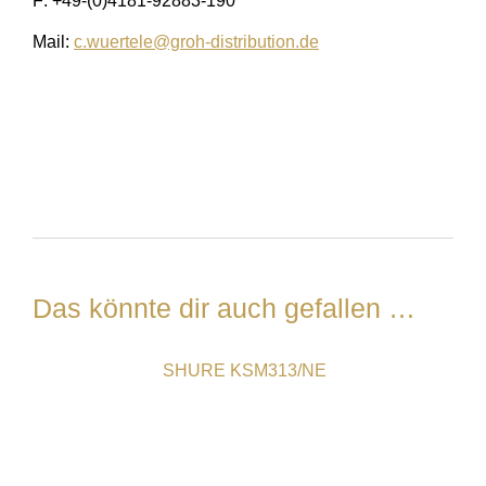
F: +49-(0)4181-92883-190
Mail:
c.wuertele@groh-distribution.de
Das könnte dir auch gefallen …
SHURE KSM313/NE