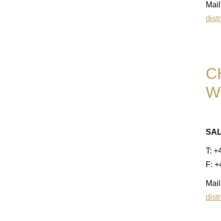
Mail
dist
C
W
SA
T: +
F: 
Mail
dist