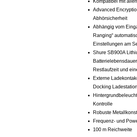
Kompatibel mit alle
Advanced Encryptio
Abhörsicherheit
Abhängig vom Einga
Ranging“ automatis
Einstellungen am 
Shure SB900A Lithiu
Batterielebensdaue
Restlaufzeit und ei
Externe Ladekontak
Docking Ladestatio
Hintergrundbeleucht
Kontrolle
Robuste Metallkonst
Frequenz- und Powe
100 m Reichweite