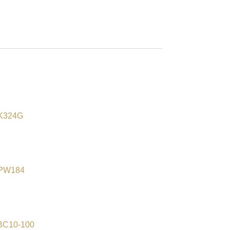
K324G
PW184
C10-100