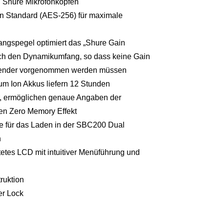
n Shure Mikrofonköpfen
n Standard (AES-256) für maximale
ngspegel optimiert das „Shure Gain
ch den Dynamikumfang, so dass keine Gain
Sender vorgenommen werden müssen
m Ion Akkus liefern 12 Stunden
r, ermöglichen genaue Angaben der
nen Zero Memory Effekt
e für das Laden in der SBC200 Dual
n
etes LCD mit intuitiver Menüführung und
ruktion
r Lock