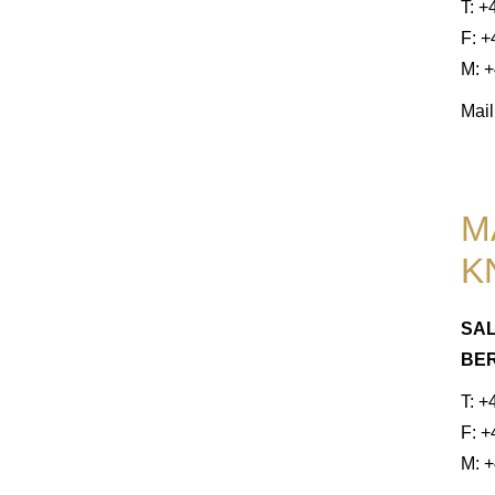
T: +
F: 
M: +
Mail
M
K
SAL
BER
T: +
F: 
M: +