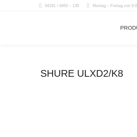
04181 / 9450 – 130
Montag – Freitag von 9:0
PROD
SHURE ULXD2/K8