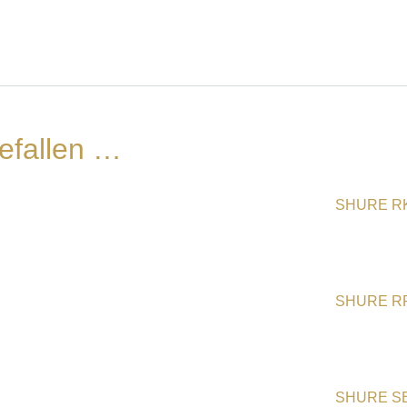
efallen …
SHURE R
SHURE R
SHURE SB