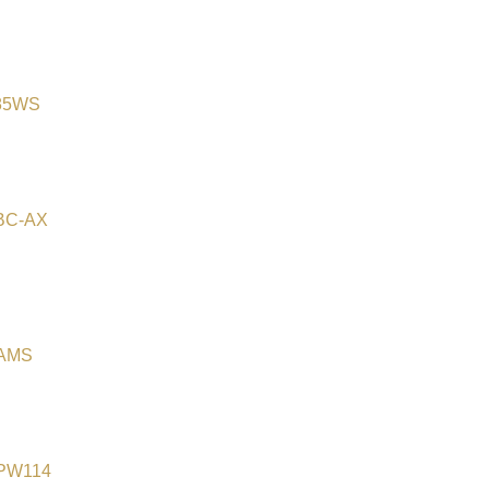
85WS
BC-AX
AMS
PW114