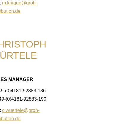
:
m.knigge@groh-
ribution.de
HRISTOPH
ÜRTELE
LES MANAGER
49-(0)4181-92883-136
+49-(0)4181-92883-190
:
c.wuertele@groh-
ribution.de