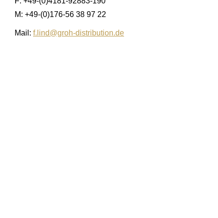
F: +49-(0)4181-92883-190
M: +49-(0)176-56 38 97 22
Mail:
f.lind@groh-distribution.de