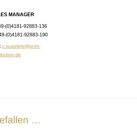
LES MANAGER
49-(0)4181-92883-136
+49-(0)4181-92883-190
:
c.wuertele@groh-
ribution.de
efallen …