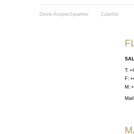
Deine Ansprechpartner
Zubehör
F
SA
T: +
F: 
M: +
Mail
M