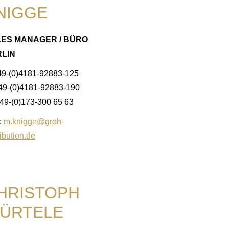
NIGGE
ES MANAGER / BÜRO
LIN
49-(0)4181-92883-125
+49-(0)4181-92883-190
49-(0)173-300 65 63
:
m.knigge@groh-
ribution.de
HRISTOPH
ÜRTELE