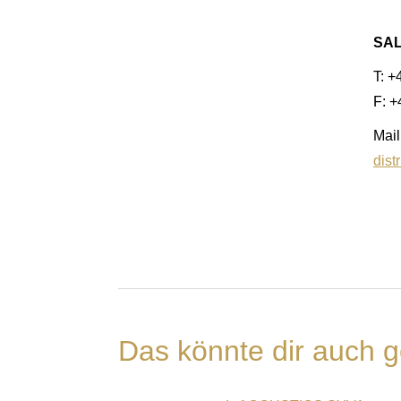
SA
T: +
F: 
Mail
dist
Das könnte dir auch g