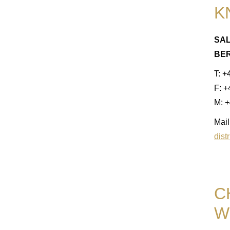
K
SAL
BER
T: +
F: 
M: +
Mail
dist
C
W