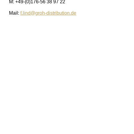
M: +49-(0)176-56 38 97 22
Mail:
f.lind@groh-distribution.de