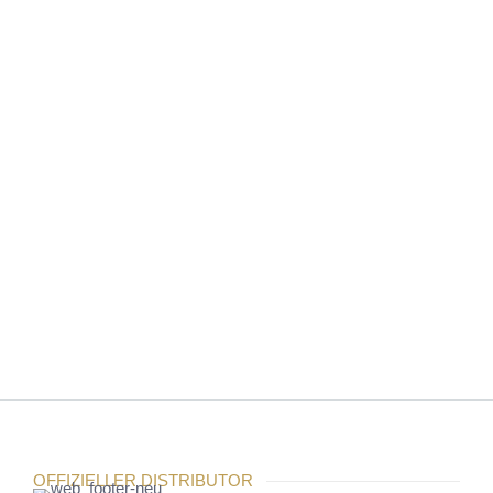
YAMAHA PY8-AE
YAMAHA RY16-AE
YAMAHA RY16-ML-
YAMAHA RY16-DA
SILK
OFFIZIELLER DISTRIBUTOR