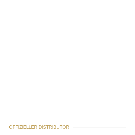
SHURE ADTD
SHURE ADTQ
SHURE ADXR
OFFIZIELLER DISTRIBUTOR